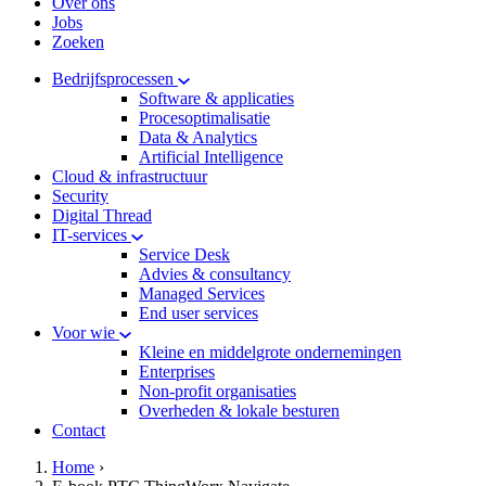
Over ons
Jobs
Zoeken
Bedrijfsprocessen
Software & applicaties
Procesoptimalisatie
Data & Analytics
Artificial Intelligence
Cloud & infrastructuur
Security
Digital Thread
IT-services
Service Desk
Advies & consultancy
Managed Services
End user services
Voor wie
Kleine en middelgrote ondernemingen
Enterprises
Non-profit organisaties
Overheden & lokale besturen
Contact
hamburger
Kruimelpad
Home
›