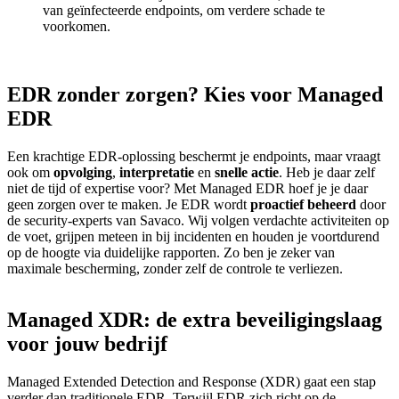
van geïnfecteerde endpoints, om verdere schade te
voorkomen.
EDR zonder zorgen? Kies voor Managed
EDR
Een krachtige EDR-oplossing beschermt je endpoints, maar vraagt
ook om
opvolging
,
interpretatie
en
snelle actie
. Heb je daar zelf
niet de tijd of expertise voor? Met Managed EDR hoef je je daar
geen zorgen over te maken. Je EDR wordt
proactief beheerd
door
de security-experts van Savaco. Wij volgen verdachte activiteiten op
de voet, grijpen meteen in bij incidenten en houden je voortdurend
op de hoogte via duidelijke rapporten. Zo ben je zeker van
maximale bescherming, zonder zelf de controle te verliezen.
Managed XDR: de extra beveiligingslaag
voor jouw bedrijf
Managed Extended Detection and Response (XDR) gaat een stap
verder dan traditionele EDR. Terwijl EDR zich richt op de