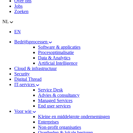
Over ons
Jobs
Zoeken
NL
EN
Bedrijfsprocessen
Software & applicaties
Procesoptimalisatie
Data & Analytics
Artificial Intelligence
Cloud & infrastructuur
Security
Digital Thread
IT-services
Service Desk
Advies & consultancy
Managed Services
End user services
Voor wie
Kleine en middelgrote ondernemingen
Enterprises
Non-profit organisaties
Overheden & lokale besturen