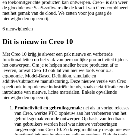
en toekomstgerichte producten kan ontwerpen. Creo+ is dan weer
de gloednieuwe SaaS-software die de kracht van Creo combineert
met het gemak van de cloud. We zetten voor jou graag de
nieuwigheden op een rij.
6 nieuwigheden
Dit is nieuw in Creo 10
Met Creo 10 krijg je alweer een pak nieuwe en verbeterde
functionaliteiten op het vlak van persoonlijke productiviteit tijdens
het ontwerpen. Om je te helpen sneller betere producten af te
leveren, omvat Creo 10 ook tal van nieuwe tools voor o.a.
ergonomie, Model-Based Definition, simulatie en
additive/subtractive manufacturing. Deze nieuwe versie van Creo
speelt ook in op nieuwe industriële trends, zoals elektrificatie en de
introductie van nieuwe, lichte materialen. Enkele opvallende
nieuwigheden op een rij:
Productiviteit en gebruiksgemak
: net als in vorige releases
van Creo, werkte PTC opnieuw aan het verbeteren van het
gebruiksgemak voor de ontwerper. Op basis van feedback
van gebruikers werden heel wat nieuwe verbeteringen
toegevoegd aan Creo 10. Zo kreeg multibody design nieuwe
functionaliteit met boolean en split operations. Ook de tools