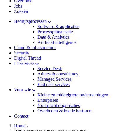
Over ons
Jobs
Zoeken
Bedrijfsprocessen
Software & applicaties
Procesoptimalisatie
Data & Analytics
Artificial Intelligence
Cloud & infrastructuur
Security
Digital Thread
IT-services
Service Desk
Advies & consultancy
Managed Services
End user services
Voor wie
Kleine en middelgrote ondernemingen
Enterprises
Non-profit organisaties
Overheden & lokale besturen
Contact
hamburger
Kruimelpad
Home
›