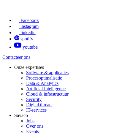
Facebook
instagram
linkedin
spotify
youtube
Contacteer ons
Onze expertises
Software & applicaties
Procesoptimalisatie
Data & Analytics
Artificial Intelligence
Cloud & infrastructuur
Security
Digital thread
IT-services
Savaco
Jobs
Over ons
Events