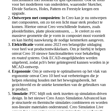
voor het modelleren van onderdelen, waaronder Sketcher,
Divide Surfaces, Holes, Pattern en Freestyle kregen een
upgrade.
Ontwerpen met composieten
: In Creo kan je nu ontwerpen
met composieten, om zo tot een licht maar sterk product te
komen. Hiertoe omvat Creo verschillende features, zoals
plooidefinities, platte plooicontouren, ... Je creëert zo een
massieve geometrie die je vorm in composiet mooi voorstelt
en kan hierbij nauwkeurig de nodige kenmerken aangeven.
Elektrificatie
vormt anno 2023 een belangrijke uitdaging
voor heel wat productontwikkelaars. Om je hierbij te helpen
omvat Creo 10 nieuwe functionaliteiten voor bekabeling
en
routed systems
. Ook ECAD-mogelijkheden werden
uitgebreid, zodat pcb's beter geïntegreerd kunnen worden in je
MCAD-ontwerp.
Ergonomie
: Om je ontwerp te optimaliseren op het vlak van
ergonomie omvat Creo 10 heel wat verbeteringen die je
helpen rekening houden met het bewegingsbereik, het
gezichtsveld en de unieke kenmerken van de gebruikers van
je product.
Simulatie
: PTC blijft ook sterk inzetten op simulation-driven
design. In het nieuwe Creo Ansys Simulation Advanced kan
je structurele en thermische simulaties combineren en worden
non-lineaire materialen ondersteund. Creo Simulation Live