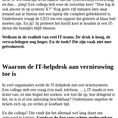
en dan…
ping!
Een collega belt voor de zoveelste keer: “Hoe log ik
ook alweer in op systeem X?” Nog geen vijf minuten later staat
iemand aan je bureau met een laptop die compleet geblokkeerd is.
Ondertussen vraagt de CEO om een rapport dat gisteren al klaar had
moeten zijn. En jij? Jij probeert het hoofd koel te houden in een IT-
dienst die brandjes blijft blussen.
Welkom in de realiteit van veel IT-teams. De druk is hoog, de
verwachtingen nog hoger. En de tools? Die zijn vaak niet mee
geëvolueerd.
Waarom de IT-helpdesk aan vernieuwing
toe is
In veel organisaties werkt de IT-helpdesk met een ticketsysteem.
Een collega stelt een vraag (via mail, telefoon, …), IT maakt er een
ticket van, en dan begint het zoeken: wie lost dit op, hoe dringend is
het, en is er al een oplossing beschikbaar? Ondertussen stapelen de
tickets zich op, en verlies je kostbare tijd.
En die collega? Die vindt dat het allemaal wel lang duurt om
antwoord te krijgen.
Vandaag de dag verwachten medewerkers