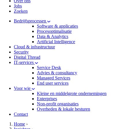
Over ons
Jobs
Zoeken
Bedrijfsprocessen
Software & applicaties
Procesoptimalisatie
Data & Analytics
Artificial Intelligence
Cloud & infrastructuur
Security
Digital Thread
IT-services
Service Desk
Advies & consultancy
Managed Services
End user services
Voor wie
Kleine en middelgrote ondernemingen
Enterprises
Non-profit organisaties
Overheden & lokale besturen
Contact
hamburger
Kruimelpad
Home
›