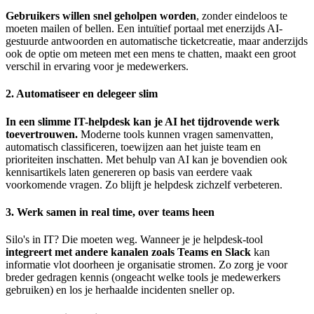
Gebruikers willen snel geholpen worden
, zonder eindeloos te
moeten mailen of bellen. Een intuïtief portaal met enerzijds AI-
gestuurde antwoorden en automatische ticketcreatie, maar anderzijds
ook de optie om meteen met een mens te chatten, maakt een groot
verschil in ervaring voor je medewerkers.
2. Automatiseer en delegeer slim
In een slimme IT-helpdesk kan je AI het tijdrovende werk
toevertrouwen.
Moderne tools kunnen vragen samenvatten,
automatisch classificeren, toewijzen aan het juiste team en
prioriteiten inschatten. Met behulp van AI kan je bovendien ook
kennisartikels laten genereren op basis van eerdere vaak
voorkomende vragen. Zo blijft je helpdesk zichzelf verbeteren.
3. Werk samen in real time, over teams heen
Silo's in IT? Die moeten weg. Wanneer je je helpdesk-tool
integreert met andere kanalen zoals Teams en Slack
kan
informatie vlot doorheen je organisatie stromen. Zo zorg je voor
breder gedragen kennis (ongeacht welke tools je medewerkers
gebruiken) en los je herhaalde incidenten sneller op.