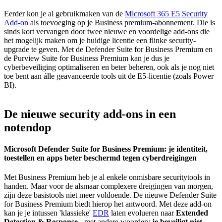
Eerder kon je al gebruikmaken van de
Microsoft 365 E5 Security
Add-on
als toevoeging op je Business premium-abonnement. Die is
sinds kort vervangen door twee nieuwe en voordelige add-ons die
het mogelijk maken om je huidige licentie een flinke security-
upgrade te geven. Met de Defender Suite for Business Premium en
de Purview Suite for Business Premium kan je dus je
cyberbeveiliging optimaliseren en beter beheren, ook als je nog niet
toe bent aan álle geavanceerde tools uit de E5-licentie (zoals Power
BI).
De nieuwe security add-ons in een
notendop
Microsoft Defender Suite for Business Premium: je identiteit,
toestellen en apps beter beschermd tegen cyberdreigingen
Met Business Premium heb je al enkele onmisbare securitytools in
handen. Maar voor de alsmaar complexere dreigingen van morgen,
zijn deze basistools niet meer voldoende. De nieuwe Defender Suite
for Business Premium biedt hierop het antwoord. Met deze add-on
kan je je intussen 'klassieke'
EDR
laten evolueren naar
Extended
Detection & Response
- met andere woorden:
je beveiligt niet