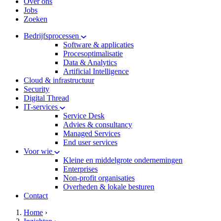
Over ons
Jobs
Zoeken
Bedrijfsprocessen
Software & applicaties
Procesoptimalisatie
Data & Analytics
Artificial Intelligence
Cloud & infrastructuur
Security
Digital Thread
IT-services
Service Desk
Advies & consultancy
Managed Services
End user services
Voor wie
Kleine en middelgrote ondernemingen
Enterprises
Non-profit organisaties
Overheden & lokale besturen
Contact
hamburger
Kruimelpad
Home
›