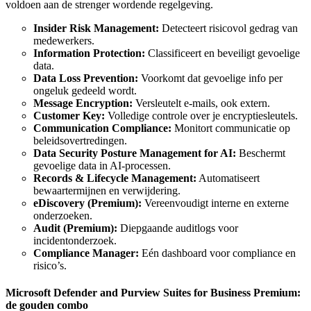
voldoen aan de strenger wordende regelgeving.
Insider Risk Management:
Detecteert risicovol gedrag van
medewerkers.
Information Protection:
Classificeert en beveiligt gevoelige
data.
Data Loss Prevention:
Voorkomt dat gevoelige info per
ongeluk gedeeld wordt.
Message Encryption:
Versleutelt e-mails, ook extern.
Customer Key:
Volledige controle over je encryptiesleutels.
Communication Compliance:
Monitort communicatie op
beleidsovertredingen.
Data Security Posture Management for AI:
Beschermt
gevoelige data in AI-processen.
Records & Lifecycle Management:
Automatiseert
bewaartermijnen en verwijdering.
eDiscovery (Premium):
Vereenvoudigt interne en externe
onderzoeken.
Audit (Premium):
Diepgaande auditlogs voor
incidentonderzoek.
Compliance Manager:
Eén dashboard voor compliance en
risico’s.
Microsoft Defender and Purview Suites for Business Premium:
de gouden combo