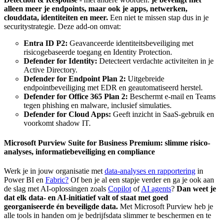
alleen meer je endpoints, maar ook je apps, netwerken,
clouddata, identiteiten en meer.
Een niet te missen stap dus in je
securitystrategie. Deze add-on omvat:
Entra ID P2:
Geavanceerde identiteitsbeveiliging met
risicogebaseerde toegang en Identity Protection.
Defender for Identity:
Detecteert verdachte activiteiten in je
Active Directory.
Defender for Endpoint Plan 2:
Uitgebreide
endpointbeveiliging met EDR en geautomatiseerd herstel.
Defender for Office 365 Plan 2:
Beschermt e-mail en Teams
tegen phishing en malware, inclusief simulaties.
Defender for Cloud Apps:
Geeft inzicht in SaaS-gebruik en
voorkomt shadow IT.
Microsoft Purview Suite for Business Premium: slimme risico-
analyses, informatiebeveiliging en compliance
Werk je in jouw organisatie met
data-analyses en rapportering
in
Power BI en
Fabric?
Of ben je al een stapje verder en ga je ook aan
de slag met AI-oplossingen zoals
Copilot
of
AI agents
?
Dan weet je
dat elk data- en AI-initiatief valt of staat met goed
georganiseerde én beveiligde data.
Met Microsoft Purview heb je
alle tools in handen om je bedrijfsdata slimmer te beschermen en te