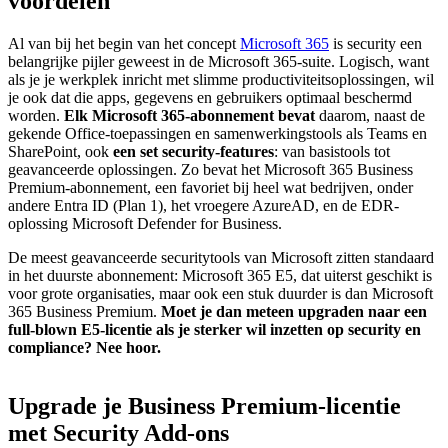
voordelen
Al van bij het begin van het concept
Microsoft 365
is security een
belangrijke pijler geweest in de Microsoft 365-suite. Logisch, want
als je je werkplek inricht met slimme productiviteitsoplossingen, wil
je ook dat die apps, gegevens en gebruikers optimaal beschermd
worden.
Elk Microsoft 365-abonnement bevat
daarom, naast de
gekende Office-toepassingen en samenwerkingstools als Teams en
SharePoint, ook
een set security-features
: van basistools tot
geavanceerde oplossingen. Zo bevat het Microsoft 365 Business
Premium-abonnement, een favoriet bij heel wat bedrijven, onder
andere Entra ID (Plan 1), het vroegere AzureAD, en de EDR-
oplossing Microsoft Defender for Business.
De meest geavanceerde securitytools van Microsoft zitten standaard
in het duurste abonnement: Microsoft 365 E5, dat uiterst geschikt is
voor grote organisaties, maar ook een stuk duurder is dan Microsoft
365 Business Premium.
Moet je dan meteen upgraden naar een
full-blown E5-licentie als je sterker wil inzetten op security en
compliance? Nee hoor.
Upgrade je Business Premium-licentie
met Security Add-ons